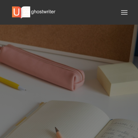
ÜBER UNS
EINHALTUNG DER
ANFORDERUNGEN
KOSTENLOSE
KORREKTUREN
PÜNKTLICHE
LIEFERUNG