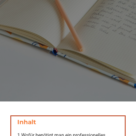
LIEFERUNG
KOSTENLOSE
PLAGIATSPRÜFUNG
UNVERBINDLICH ANFRAGEN
Inhalt
1.
Wofür benötigt man ein professionelles