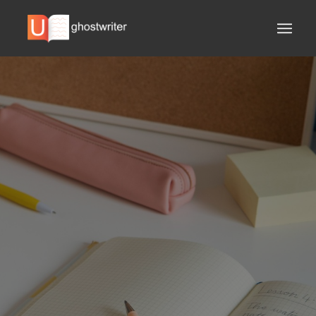
PROFESSIONELLES
KORREKTURLESEN
EINHALTUNG DER
ANFORDERUNGEN
KOSTENLOSE
KORREKTUREN
PÜNKTLICHE