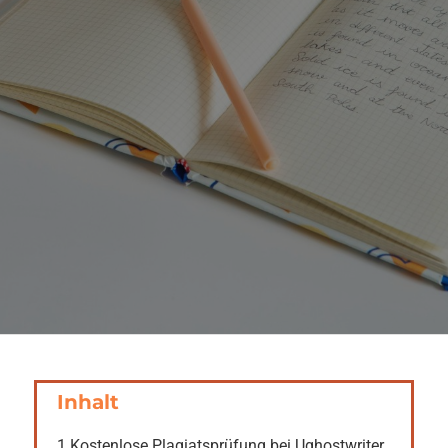
LIEFERUNG
KOSTENLOSE
PLAGIATSPRÜFUNG
UNVERBINDLICH ANFRAGEN
Inhalt
1.Kostenlose Plagiatsprüfung bei Ughostwriter