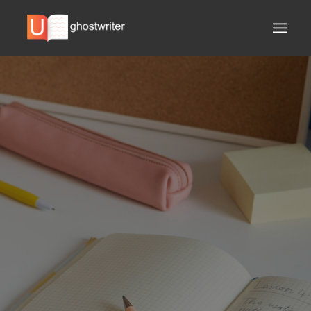
KOSTENLOSE
PLAGIATSPRÜFUNG
EINHALTUNG DER
ANFORDERUNGEN
KOSTENLOSE
KORREKTUREN
PÜNKTLICHE