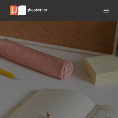
DATENSCHUTZERKLÄRUNG
UNSERER AGENTUR
EINHALTUNG DER
ANFORDERUNGEN
KOSTENLOSE
KORREKTUREN
PÜNKTLICHE