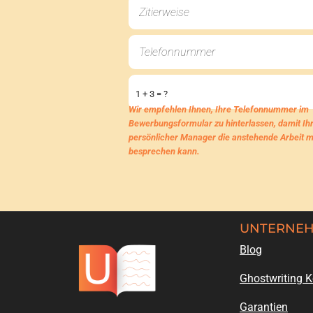
1 + 3 = ?
Wir empfehlen Ihnen, Ihre Telefonnummer im
Bewerbungsformular zu hinterlassen, damit Ih
persönlicher Manager die anstehende Arbeit m
besprechen kann.
UNTERNE
Blog
Ghostwriting 
Garantien