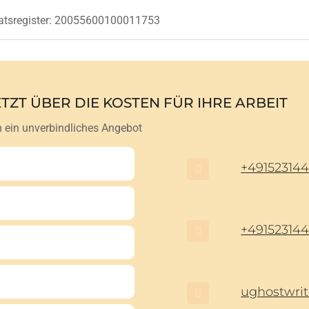
tsregister
: 20055600100011753
ETZT ÜBER DIE KOSTEN FÜR IHRE ARBEIT
n ein unverbindliches Angebot
+49152314
+49152314
ughostwri