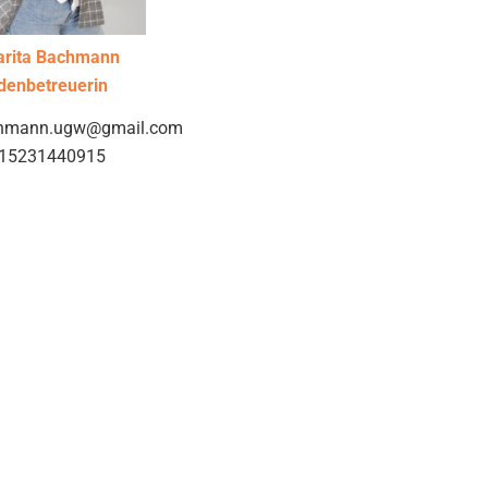
arita Bachmann
denbetreuerin
chmann.ugw@gmail.com
15231440915