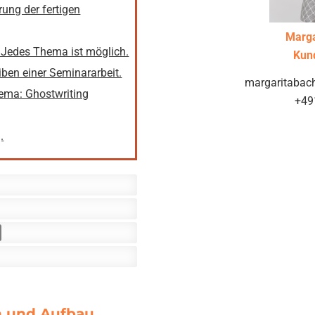
rung der fertigen
Marg
: Jedes Thema ist möglich.
Kun
iben einer Seminararbeit.
margaritaba
hema: Ghostwriting
+49
.
on und Aufbau